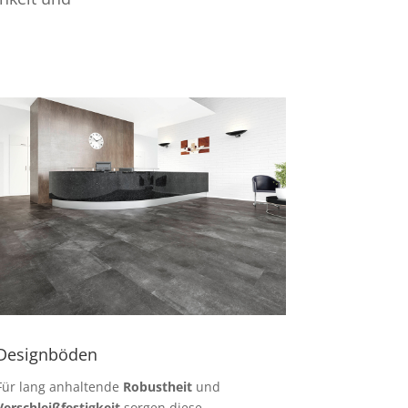
Designböden
Für lang anhaltende
Robustheit
und
Verschleißfestigkeit
sorgen diese